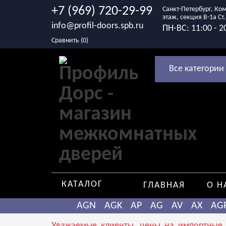
+7 (969) 720-29-99
Санкт-Петербург, Ком
этаж, секция В-1а С
info@profil-doors.spb.ru
ПН-ВС: 11:00 - 2
Сравнить (
0
)
Все категории
КАТАЛОГ
ГЛАВНАЯ
О Н
AGN
AGK
AP
AG
AV
AX
AG
Уважаемые клиенты, цены на импортные т