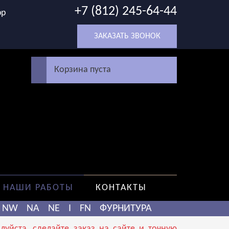
+7 (812) 245-64-44
pp
ЗАКАЗАТЬ ЗВОНОК
Корзина пуста
НАШИ РАБОТЫ
КОНТАКТЫ
NW
NA
NE
I
FN
ФУРНИТУРА
уйста, сделайте заказ на сайте и точную