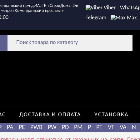
ендантский пр-т д.4А, ТК «СтройДом», 2-й
Viber
WhatsA
т. метро «Комендантский проспект»
0:00
Telegram
Max
АС
ДОСТАВКА И ОПЛАТА
УСТАНОВКА
P
PA
PE
PWB
PW
PD
PM
P
PT
VT
VA
N
овары могут отличаться от указанных на сайте. Пожал